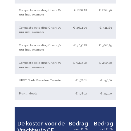
Compacte opleiding C van 20
€ 2.211,78
€ 2.618,50
uur incl. examen
Compacte opleiding C van 25
€ 2.624,03
€ 3.117,63
uur incl. examen
Compacte opleiding C van 30
€ 3.036,78
€ 3.616,75
uur incl. examen
Compacte opleiding C van 35
€ 3.449,28
€ 4.115,88
uur incl. examen
VPBC Toets Besloten Terrein
€ 378,02
€ 450,00
Praktijktoets
€ 378,02
€ 450,00
De kosten voor de
Bedrag
Bedrag
Vrachtauto CE