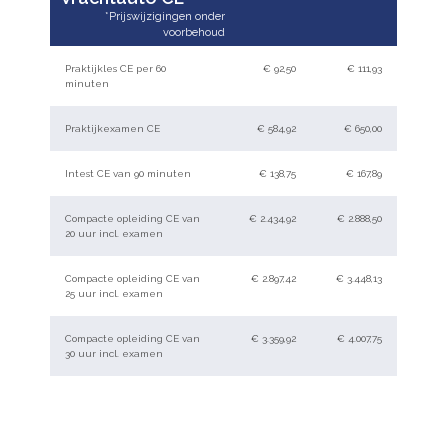
Praktijkles CE per 60
€ 92,50
€ 111,93
minuten
Praktijkexamen CE
€ 584,92
€ 650,00
Intest CE van 90 minuten
€ 138,75
€ 167,89
Compacte opleiding CE van
€ 2.434,92
€ 2.888,50
20 uur incl. examen
Compacte opleiding CE van
€ 2.897,42
€ 3.448,13
25 uur incl. examen
Compacte opleiding CE van
€ 3.359,92
€ 4.007,75
30 uur incl. examen