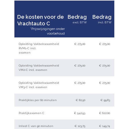
De kosten voor de
Bedrag
Bedrag
Vrachtauto C
Opleiding Vakbekwaamheid
€ 275,00
€ 275,00
RVM1-C incl.
examen
Opleiding Vakbekwaamheid
€ 275,00
€ 275,00
VM2-C incl. examen
Opleiding Vakbekwaamheid
€ 275,00
€ 275,00
VM3-C incl. examen
Praktijkles per 60 minuten
€ 82,50
€ 99,83
Praktijkexamen C
€ 542,93
€ 622,00
Intest C van 90 minuten
€ 123,75
€ 149,74